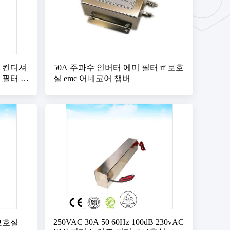
어 컨디셔
50A 주파수 인버터 에미 필터 rf 보호
필터 rf
실 emc 어네코어 챔버
250VAC 30A 50 60Hz 100dB 230vAC
 보호실