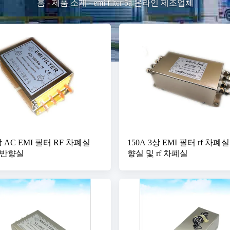
홈
-
제품 소개
-
emi filter 5a 온라인 제조업체
3상 AC EMI 필터 RF 차폐실
150A 3상 EMI 필터 rf 차폐실
무반향실
향실 및 rf 차폐실