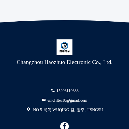
Changzhou Haozhuo Electronic Co., Ltd.
15206110683
emcfilter18@gmail.com
NO.5 북쪽 WUQING 길, 창주, JISNGSU