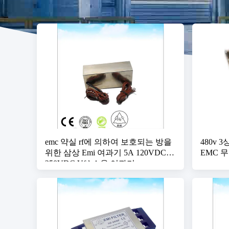
emc 약실 rf에 의하여 보호되는 방을
480v 
위한 삼상 Emi 여과기 5A 120VDC
EMC 
250VDC Vfd 소음 여과기