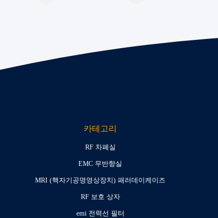
카테고리
RF 차폐실
EMC 무반향실
MRI (핵자기공명영상장치) 패러데이케이즈
RF 보호 상자
emi 전력선 필터