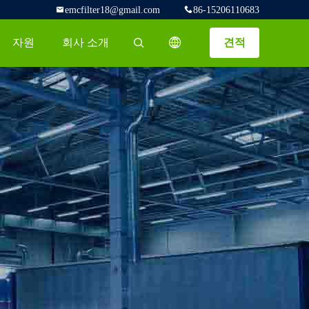
emcfilter18@gmail.com
86-15206110683
자원
회사 소개
견적
描述