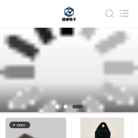
2021
-
2026
Changzhou
Haozhuo
Electronic
Co.,
Ltd..
집
All
Rights
Reserved.
제
품
우
리
에
대