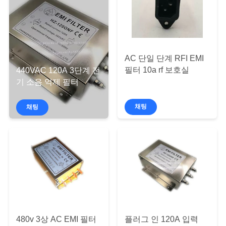
해
공
장
AC 단일 단계 RFI EMI
필터 10a rf 보호실
440VAC 120A 3단계 전
견
기 소음 억제 필터
학
채팅
채팅
품
질
관
리
480v 3상 AC EMI 필터
플러그 인 120A 입력