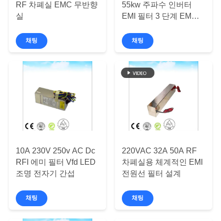
문
RF 차폐실 EMC 무반향
55kw 주파수 인버터
실
EMI 필터 3 단계 EMC
의
소음 방과 RF 보호실
하
채팅
채팅
기
뉴
스
사
10A 230V 250v AC Dc
220VAC 32A 50A RF
RFI 에미 필터 Vfd LED
차폐실용 체계적인 EMI
이
조명 전자기 간섭
전원선 필터 설계
트
채팅
채팅
맵