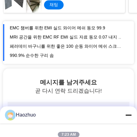
채팅
EMC 챔버를 위한 EMI 실드 와이어 메쉬 동모 99.9
MRI 공간을 위한 EMC RF EMI 실드 자료 동모 0.07 내지 0.08 밀리미터 와이어 직경
페러데이 바구니를 위한 좋은 100 순동 와이어 메쉬 스크린 순동 울
990.9% 순수한 구리 솜
MRI (핵자기공명영상장치) RF 케이지 룸을 위한 0.07 밀리미터 순동 울 구리 메쉬 Emf 차폐성
차폐된 외함 공간을 위한 메쉬를 보호하는 능직 제직물 구리 스테인레스 강 Emi
메시지를 남겨주세요
놋쇠로 만든 녹슬지 않는 강철 방패 랩 편직 와이어 메시 테이프 25 밀리미터 50 밀리미터
곧 다시 연락 드리겠습니다!
압력은 스테인레스 강 편직 와이어 메쉬 세탁기 인더스트리얼을 압축했습니다
메쉬 Emi를 보호하는 구리 Emf EMI는 전자파 장애를 패킹을 하고 밀봉합니다
메쉬 Emc 메쉬 가스킷을 보호하는 니트 케이블 EMI
Haozhuo
공간을 보호하기 위한 메쉬 도전성 개스킷 소재를 보호하는 TCS EMI
EMI EMC RF 보호 가스켓 TCS 스테인리스 스틸 넥타이 와이어 메시 가스켓
7:23 AM