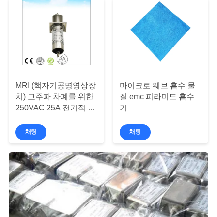
개
인
정
보
MRI (핵자기공명영상장
마이크로 웨브 흡수 물
보
치) 고주파 차폐를 위한
질 emc 피라미드 흡수
250VAC 25A 전기적 버
기
호
큠력 RF 피드드로우 축
전기
채팅
채팅
정
책