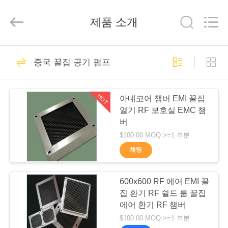
2021
-
2026
제품 소개
Changzhou
Haozhuo
Electronic
Co.,
Ltd..
집
57
All
중국 꿀집 공기 펌프
Rights
Reserved.
emi 전력선 필터
제
HOT
아네코어 챔버 EMI 꿀집
품
열기 RF 보호실 EMC 챔
버
$100.00 MOQ:>=1 부분
우
채팅
34
리
600x600 RF 에어 EMI 꿀
에
신호 라인 필터
집 환기 RF 쉴드 룸 꿀집
대
에어 환기 RF 챔버
$100.00 MOQ:>=1 부분