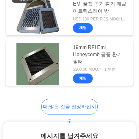
EMI 꿀집 공기 환기 패널
미트릭스레이 방
개
25
USD 100 PER PCS MOQ:1 PC
인
채팅
RF 보호 구리 포일
정
19mm RFI Emi
보
Honeycomb 공중 환기
보
필터
$100.00 MOQ:>=1 부분
호
채팅
9
정
책
꿀집 공기 펌프
더 많은 것을 전망하십시
오
메시지를 남겨주세요