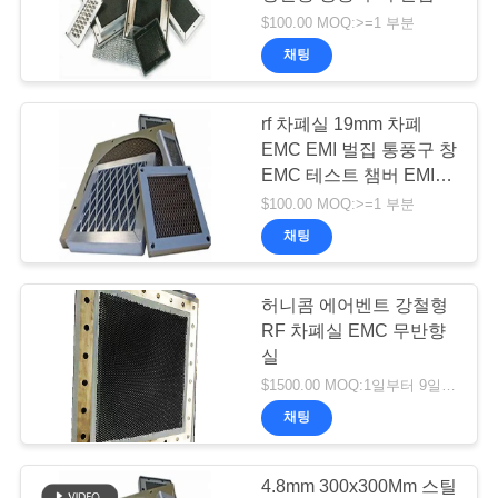
문
EMI 통풍구 패널
$100.00 MOQ:>=1 부분
의
채팅
18
하
rf 차폐실 19mm 차폐
기
페리트 타일 흡수기
EMC EMI 벌집 통풍구 창
EMC 테스트 챔버 EMI 공
기 필터용
뉴
$100.00 MOQ:>=1 부분
채팅
스
허니콤 에어벤트 강철형
36
사
RF 차폐실 EMC 무반향
실
이
RF 보호 가스켓
$1500.00 MOQ:1일부터 9일까지 부분
트
채팅
맵
4.8mm 300x300Mm 스틸