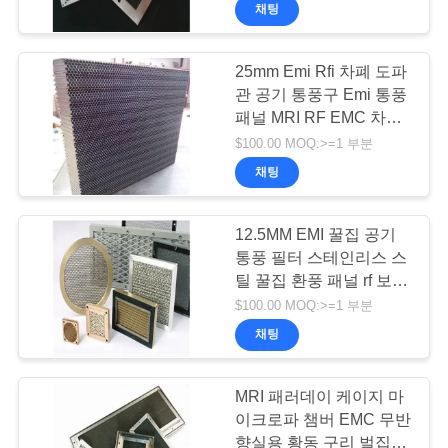
해
채팅
공
25mm Emi Rfi 차폐 도파
19
관 공기 통풍구 Emi 통풍
장
패널 MRI RF EMC 차폐
EMI 피드러우 필터
RF 차폐실 EMC 무반향
견
$100.00 MOQ:>=1 부분
실
채팅
학
12.5MM EMI 꿀집 공기
품
통풍 필터 스테인리스 스
틸 꿀집 환풍 패널 rf 보호
질
31
실 emc 아네코어 챔버
$100.00 MOQ:>=1 부분
관
채팅
피라미드 흡수체
리
MRI 패러데이 케이지 마
이크로파 챔버 EMC 무반
향실용 황동 구리 벌집