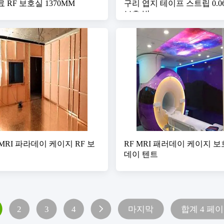
료 RF 보호실 1370MM
구리 엽지 테이프 스트립 0.06m
보호 방
MRI 파라데이 케이지 RF 보
RF MRI 패러데이 케이지 보
데이 텐트
2
3
4
마지막
합계 4 페