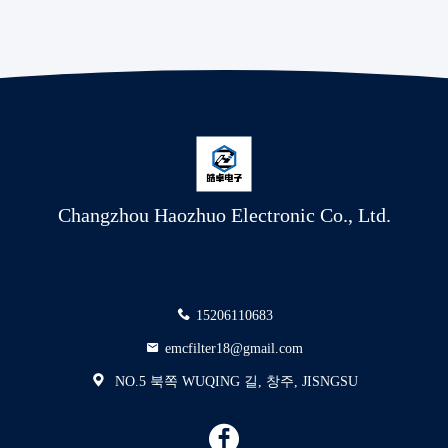
Changzhou Haozhuo Electronic Co., Ltd.
15206110683
emcfilter18@gmail.com
NO.5 북쪽 WUQING 길, 창주, JISNGSU