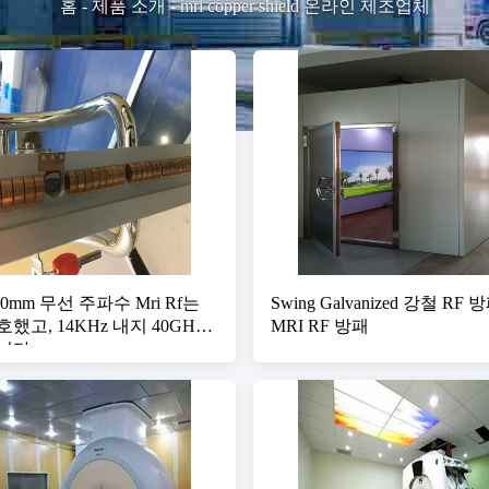
홈
-
제품 소개
-
mri copper shield 온라인 제조업체
900mm 무선 주파수 Mri Rf는
Swing Galvanized 강철 RF 
했고, 14KHz 내지 40GHz
MRI RF 방패
니다