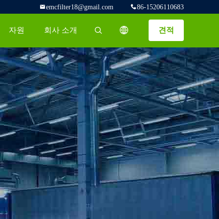
emcfilter18@gmail.com
86-15206110683
자원
회사 소개
견적
描述