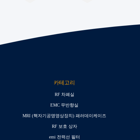
카테고리
RF 차폐실
EMC 무반향실
MRI (핵자기공명영상장치) 패러데이케이즈
RF 보호 상자
emi 전력선 필터