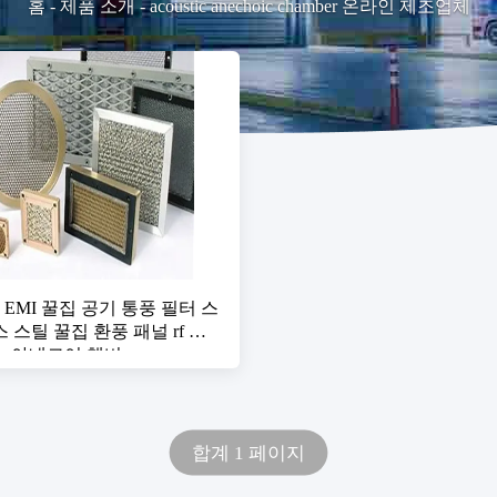
홈
-
제품 소개
-
acoustic anechoic chamber 온라인 제조업체
M EMI 꿀집 공기 통풍 필터 스
 스틸 꿀집 환풍 패널 rf 보
mc 아네코어 챔버
합계 1 페이지