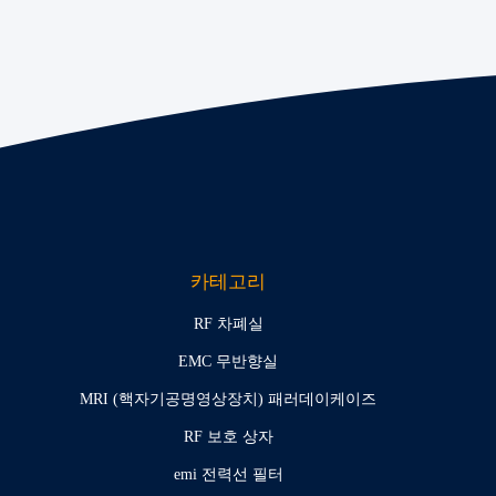
카테고리
RF 차폐실
EMC 무반향실
MRI (핵자기공명영상장치) 패러데이케이즈
RF 보호 상자
emi 전력선 필터