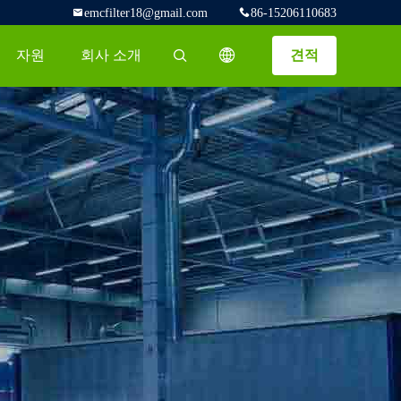
emcfilter18@gmail.com
86-15206110683
자원
회사 소개
견적
描述