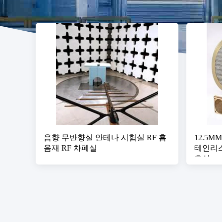
음향 무반향실 안테나 시험실 RF 흡
12.5M
음재 RF 차폐실
테인리스
호실 e