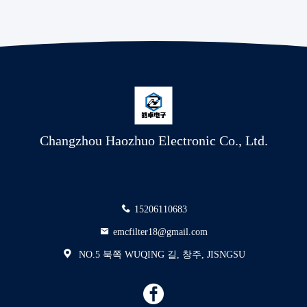
Changzhou Haozhuo Electronic Co., Ltd.
15206110683
emcfilter18@gmail.com
NO.5 북쪽 WUQING 길, 창주, JISNGSU