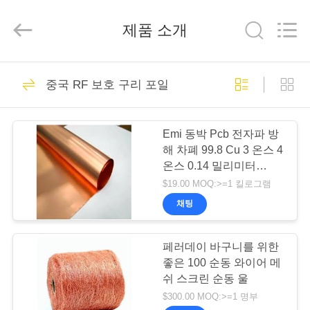
2021
-
2026
제품 소개
Changzhou
Haozhuo
Electronic
Co.,
Ltd..
집
57
All
중국 RF 보호 구리 포일
Rights
Reserved.
emi 전력선 필터
제
Emi 동박 Pcb 전자파 방
품
해 차폐 99.8 Cu 3 온스 4
온스 0.14 밀리미터
0.105 밀리미터를 보호하
$19.00 MOQ:>=1 킬로그램
우
는 Mri 공간
채팅
34
리
페러데이 바구니를 위한
에
신호 라인 필터
좋은 100 순동 와이어 메
대
쉬 스크린 순동 울
$300.00 MOQ:>=1 명부