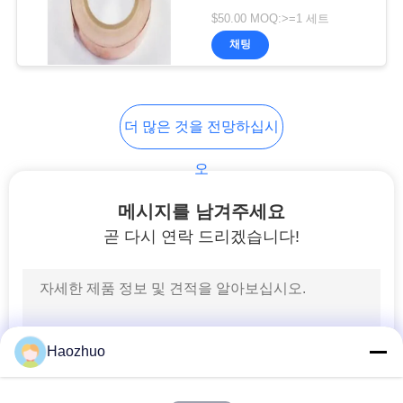
문
$50.00 MOQ:>=1 세트
의
채팅
18
하
기
페리트 타일 흡수기
더 많은 것을 전망하십시
뉴
오
스
메시지를 남겨주세요
곧 다시 연락 드리겠습니다!
36
사
이
RF 보호 가스켓
트
Haozhuo
맵