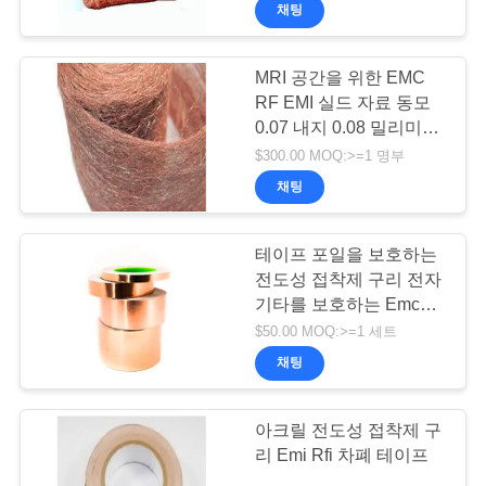
해
채팅
공
MRI 공간을 위한 EMC
19
RF EMI 실드 자료 동모
장
0.07 내지 0.08 밀리미터
EMI 피드러우 필터
와이어 직경
견
$300.00 MOQ:>=1 명부
채팅
학
테이프 포일을 보호하는
품
전도성 접착제 구리 전자
기타를 보호하는 Emc
질
31
RF EMI
$50.00 MOQ:>=1 세트
관
채팅
피라미드 흡수체
리
아크릴 전도성 접착제 구
리 Emi Rfi 차폐 테이프