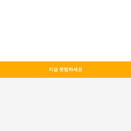
지금 챗팅하세요
모든
RF 차폐실
EMC 무반향실
MRI (핵자기공명영
RF 보호 상자
상장치) 패러데이케
이즈
Emi 전력선 필터
신호 라인 필터