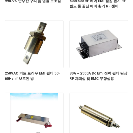
문
990.9% 순수한 구리 솜 껍질 보호실
600x600 RF 에어 EMI 꿀집 환기 RF
쉴드 룸 꿀집 에어 환기 RF 챔버
의
하
기
뉴
스
250VAC 피드 트러우 EMI 필터 50-
30A ~ 2500A Dc Emi 전력 필터 단상
60Hz rf 보호된 방
RF 차폐실 및 EMC 무향실용
사
이
트
맵