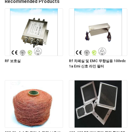
해
Recommended Products
Ltd..
All
Rights
Reserved.
공
장
견
학
RF 보호실
Rf 차폐실 및 EMC 무향실용 100vdc
1a Emi 신호 라인 필터
품
질
관
리