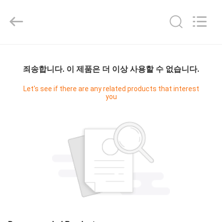
derlandse
ληνικά
日
本語
한국
दी
Türkçe
ndonesia
iếng Việt
집
فارسی
Polski
죄송합니다. 이 제품은 더 이상 사용할 수 없습니다.
제
Let's see if there are any related products that interest
중
you
국
품
좋
은
품
질
RF
우
차
폐
실
리
supplier.
Copyright
©
에
2021
-
2026
대
Changzhou
Haozhuo
Electronic
Co.,