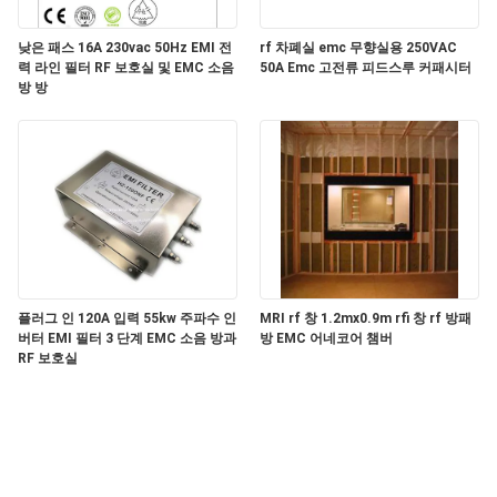
개
낮은 패스 16A 230vac 50Hz EMI 전
rf 차폐실 emc 무향실용 250VAC
력 라인 필터 RF 보호실 및 EMC 소음
50A Emc 고전류 피드스루 커패시터
인
방 방
정
보
보
호
정
플러그 인 120A 입력 55kw 주파수 인
MRI rf 창 1.2mx0.9m rfi 창 rf 방패
버터 EMI 필터 3 단계 EMC 소음 방과
방 EMC 어네코어 챔버
책
RF 보호실